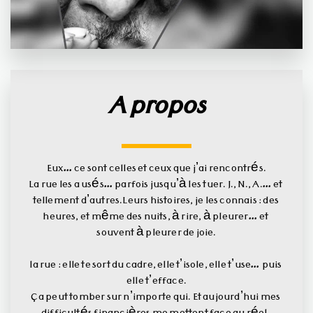
A propos
Eux… ce sont celles et ceux que j’ai rencontrés.
La rue les a usés… parfois jusqu’à les tuer. J., N., A.… et 
tellement d’autres.Leurs histoires, je les connais : des 
heures, et même des nuits, à rire, à pleurer… et 
souvent à pleurer de joie.
la rue : elle te sort du cadre, elle t’isole, elle t’use… puis 
elle t’efface.
Ça peut tomber sur n’importe qui. Et aujourd’hui mes 