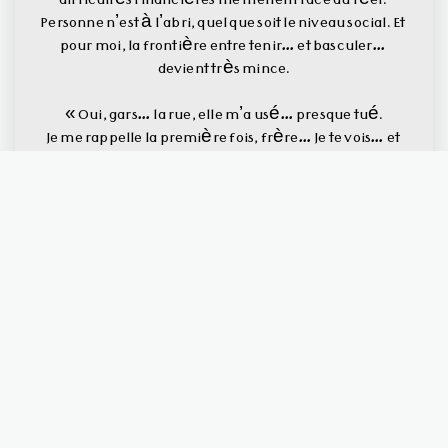
difficultés financières me mettent face au réel. 
Personne n’est à l’abri, quel que soit le niveau social. Et 
pour moi, la frontière entre tenir… et basculer… 
devient très mince.
« Oui, gars… la rue, elle m’a usé… presque tué.
Je me rappelle la première fois, frère… Je te vois… et 
toi, tu me demandes si je suis ouvrier de ville. 
Non… je vis dehors. Je suis SDF.
Et puis on parle… on parle… on parle… et tu fais même 
pas de photos.
Et puis on va manger ensemble… tu me laisses 
choisir… 
et moi, je veux des spaghettis.
Je t’invite chez moi… chez moi, c’est une ruelle, un 
coin : des bâches en plastique… et deux cartons. C’est 
ça, “chez moi”.
Et toi, tu restes la nuit.